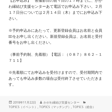
【お申込み】 各撮影日の前々日の１７時までに、かが
わ縁結び支援センターあて電話でお申込み下さい。２月
１７日分については２月１４日（木）までにお申込み下
さい。
※予約申込みにあたって、更新登録会員はお名前と会員
IDをお申し出ください。新規登録会員は、お名前と受付
番号をお申し出ください。
（事前予約制、先着順）【電話：（０８７）８６２－１
７１１】
※先着順にてお申込みを受付けますので、受付期間内で
あっても申込み多数の場合は受付終了させていただきま
す。
投
作
カ
2018年11月22日
かがわ縁結び支援センター
稿
成
テ
TOPICS（イベント）
,
TOPICS（マッチング）
,
TOPICS（総合）
日:
者
ゴ