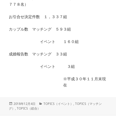
７７８名）
お引合せ決定件数 １，３３７組
カップル数 マッチング ５９３組
イベント １６０組
成婚報告数 マッチング ３３組
イベント ３組
※平成３０年１１月末現
在
投
カ
2018年12月4日
TOPICS（イベント）
,
TOPICS（マッチン
稿
テ
グ）
,
TOPICS（総合）
日:
ゴ