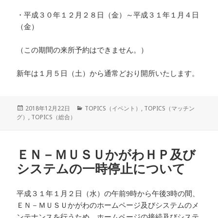
・平成３０年１２月２８日（金）～平成３１年１月４日
（金）
（この期間の来所予約はできません。）
新年は１月５日（土）から通常どおり開所いたします。
投
カ
2018年12月22日
TOPICS（イベント）
,
TOPICS（マッチン
稿
テ
グ）
,
TOPICS（総合）
日:
ゴ
リ
ー
ＥＮ－ＭＵＳＵかがわＨＰ及び
システムの一時停止について
平成３１年１月２日（水）の午前9時から午後3時の間、
ＥＮ－ＭＵＳＵかがわのホームページ及びシステムのメ
ンテナンスを行うため、ホームページの接続及びシステ