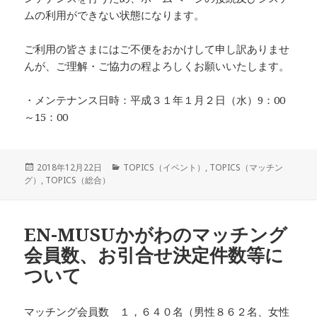
ムの利用ができない状態になります。
ご利用の皆さまにはご不便をおかけして申し訳ありませ
んが、ご理解・ご協力の程よろしくお願いいたします。
・メンテナンス日時：平成３１年１月２日（水）9：00
～15：00
投
カ
2018年12月22日
TOPICS（イベント）
,
TOPICS（マッチン
稿
テ
グ）
,
TOPICS（総合）
日:
ゴ
リ
ー
EN-MUSUかがわのマッチング
会員数、お引合せ決定件数等に
ついて
マッチング会員数 １，６４０名（男性８６２名、女性