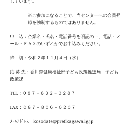
しています。
※ご参加になることで、当センターへの会員登
録を強制するものではありません。
申 込：企業名・氏名・電話番号を明記の上、電話・メ
ール・ＦＡＸのいずれかでお申込みください。
締 切：令和２年１１月４日（水）
応 募 先：香川県健康福祉部子ども政策推進局 子ども
政策課
TEL：０８７－８３２－３２８７
FAX：０８７－８０６－０２０７
ﾒｰﾙｱﾄﾞﾚｽ kosodate@pref.kagawa.lg.jp