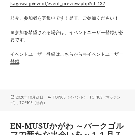
kagawa.jp/event/event_preview.php?id=137
只今、参加者を募集中です！是非、ご参加ください！
※参加を希望される場合は、イベントユーザー登録が必
要です。
イベントユーザー登録はこちらから⇒
イベントユーザー
登録
投
カ
2020年10月21日
TOPICS（イベント）
,
TOPICS（マッチン
稿
テ
グ）
,
TOPICS（総合）
日:
ゴ
リ
ー
EN-MUSUかがわ ～パークゴル
フで新たな出会いを～１１月７