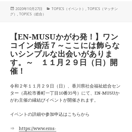
投
カ
2020年10月27日
TOPICS（イベント）
,
TOPICS（マッチン
稿
テ
グ）
,
TOPICS（総合）
日:
ゴ
リ
ー
【EN-MUSUかがわ発！】ワン
コイン婚活７～ここには飾らな
いシンプルな出会いがありま
す。～ １１月２９日（日）開
催！
令和２年１１月２９日（日）、香川県社会福祉総合セン
ター（高松市番町一丁目10番35号）にて、EN-MUSUか
がわ主催の縁結びイベントが開催されます。
イベントの詳細や参加申込はこちらから
⇒
https://www.ems-