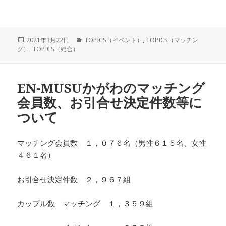
投
カ
2021年3月22日
TOPICS（イベント）
,
TOPICS（マッチン
稿
テ
グ）
,
TOPICS（総合）
日:
ゴ
リ
ー
EN-MUSUかがわのマッチング
会員数、お引合せ決定件数等に
ついて
マッチング会員数 １，０７６名（男性６１５名、女性
４６１名）
お引合せ決定件数 ２，９６７組
カップル数 マッチング １，３５９組