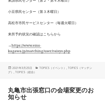
東讃県民センター（第２・第４木曜日）
小豆県民センター（第３木曜日）
高松市市民サービスセンター（毎週火曜日）
来所予約状況の確認はこちらから
→
https://www.ems-
kagawa.jp/matching/user/raisyo.php
投
カ
2021年3月25日
TOPICS（イベント）
,
TOPICS（マッチン
稿
テ
グ）
,
TOPICS（総合）
日:
ゴ
リ
ー
丸亀市出張窓口の会場変更のお
知らせ