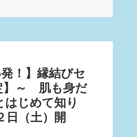
がわ発！】縁結びセ
定】～ 肌も身だ
とはじめて知り
２日（土）開