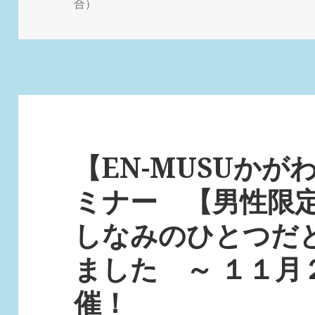
稿
テ
合）
日:
ゴ
リ
ー
【EN-MUSUか
ミナー 【男性限
しなみのひとつだ
ました ～ １１月
催！