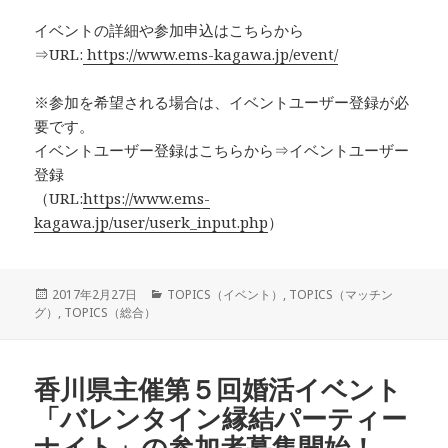
イベントの詳細や参加申込はこちらから
⇒URL:
https://www.ems-kagawa.jp/event/
※参加を希望される場合は、イベントユーザー登録が必
要です。
イベントユーザー登録はこちらから⇒イベントユーザー
登録
（URL:
https://www.ems-
kagawa.jp/user/userk_input.php
）
投
カ
2017年2月27日
TOPICS（イベント）
,
TOPICS（マッチン
稿
テ
グ）
,
TOPICS（総合）
日:
ゴ
リ
ー
香川県主催第５回婚活イベント
「バレンタイン縁結パーティー
ナイト」の参加者募集開始！