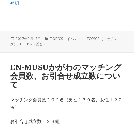
登録
投
カ
2017年2月17日
TOPICS（イベント）
,
TOPICS（マッチン
稿
テ
グ）
,
TOPICS（総合）
日:
ゴ
リ
ー
EN-MUSUかがわのマッチング
会員数、お引合せ成立数につい
て
マッチング会員数２９２名（男性１７０名、女性１２２
名）
お引合せ成立数 ２３組