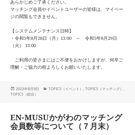
あらかじめご了承ください。
マッチング会員やイベントユーザーの皆様は、マイペー
ジの閲覧もできません。
【システムメンテナンス日時】
・令和5年8月28日（月）13:00 ～ 令和5年8月29日
（火） 13:00
ご利用の皆さまにはご不便をおかけしますが、何卒ご
理解・ご協力の程よろしくお願いいたします。
投
カ
2023年8月9日
TOPICS（イベント）
,
TOPICS（マッチング）
,
稿
テ
TOPICS（総合）
日:
ゴ
リ
ー
EN-MUSUかがわのマッチング
会員数等について（７月末）