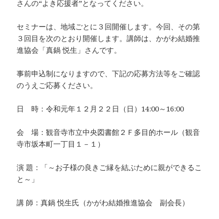
さんの“よき応援者”となってください。
セミナーは、地域ごとに３回開催します。今回、その第
３回目を次のとおり開催します。講師は、かがわ結婚推
進協会「真鍋 悦生」さんです。
事前申込制になりますので、下記の応募方法等をご確認
のうえご応募ください。
日 時：令和元年１２月２２日（日）14:00～16:00
会 場：観音寺市立中央図書館２Ｆ多目的ホール（観音
寺市坂本町一丁目１－１）
演 題：「～お子様の良きご縁を結ぶために親ができるこ
と～」
講 師：真鍋 悦生氏（かがわ結婚推進協会 副会長）