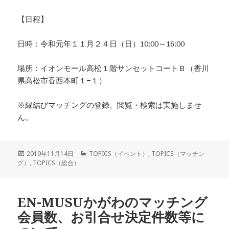
【日程】
日時：令和元年１１月２４日（日）10:00～16:00
場所：イオンモール高松１階サンセットコートＢ（香川
県高松市香西本町１−１）
※縁結びマッチングの登録、閲覧・検索は実施しませ
ん。
投
カ
2019年11月14日
TOPICS（イベント）
,
TOPICS（マッチン
稿
テ
グ）
,
TOPICS（総合）
日:
ゴ
リ
ー
EN-MUSUかがわのマッチング
会員数、お引合せ決定件数等に