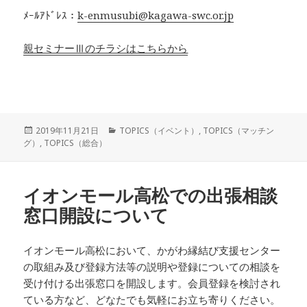
ﾒｰﾙｱﾄﾞﾚｽ：
k-enmusubi@kagawa-swc.or.jp
親セミナーⅢのチラシはこちらから
投
カ
2019年11月21日
TOPICS（イベント）
,
TOPICS（マッチン
稿
テ
グ）
,
TOPICS（総合）
日:
ゴ
リ
ー
イオンモール高松での出張相談
窓口開設について
イオンモール高松において、かがわ縁結び支援センター
の取組み及び登録方法等の説明や登録についての相談を
受け付ける出張窓口を開設します。会員登録を検討され
ている方など、どなたでも気軽にお立ち寄りください。