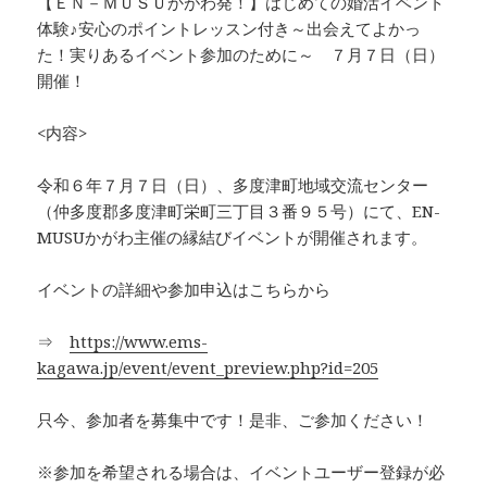
【ＥＮ－ＭＵＳＵかがわ発！】はじめての婚活イベント
体験♪安心のポイントレッスン付き～出会えてよかっ
た！実りあるイベント参加のために～ ７月７日（日）
開催！
<内容>
令和６年７月７日（日）、多度津町地域交流センター
（仲多度郡多度津町栄町三丁目３番９５号）にて、EN-
MUSUかがわ主催の縁結びイベントが開催されます。
イベントの詳細や参加申込はこちらから
⇒
https://www.ems-
kagawa.jp/event/event_preview.php?id=205
只今、参加者を募集中です！是非、ご参加ください！
※参加を希望される場合は、イベントユーザー登録が必