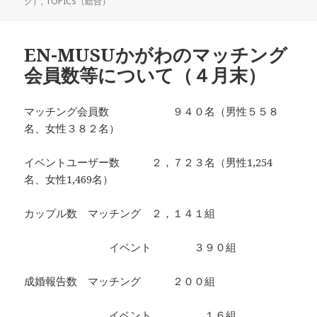
稿
テ
グ）
,
TOPICS（総合）
日:
ゴ
リ
ー
EN-MUSUかがわのマッチング
会員数等について（４月末）
マッチング会員数 ９４０名（男性５５８
名、女性３８２名）
イベントユーザー数 ２，７２３名（男性1,254
名、女性1,469名）
カップル数 マッチング ２，１４１組
イベント ３９０組
成婚報告数 マッチング ２００組
イベント １６組