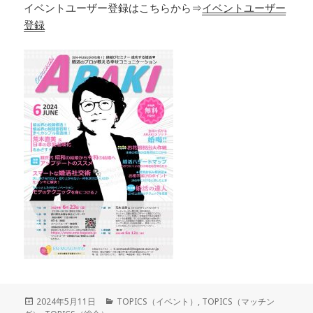
イベントユーザー登録はこちらから⇒
イベントユーザー
登録
投
カ
2024年5月11日
TOPICS（イベント）
,
TOPICS（マッチン