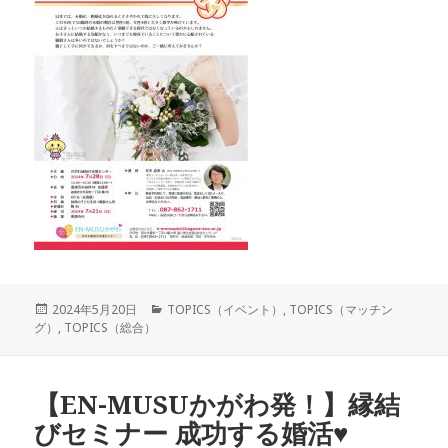
投
カ
2024年5月20日
TOPICS（イベント）
,
TOPICS（マッチン
稿
テ
グ）
,
TOPICS（総合）
日:
ゴ
リ
ー
【EN-MUSUかがわ発！】縁結
びセミナー 成功する婚活♥