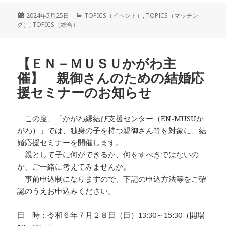
投
カ
2024年5月25日
TOPICS（イベント）
,
TOPICS（マッチン
稿
テ
グ）
,
TOPICS（総合）
日:
ゴ
リ
ー
【ＥＮ－ＭＵＳＵかがわ主
催】 親御さんのための結婚応
援セミナーのお知らせ
この度、「かがわ縁結び支援センター（EN-MUSUか
がわ）」では、独身の子を持つ親御さん等を対象に、結
婚応援セミナーを開催します。
親として子に何ができるか、何をすべきではないの
か、ご一緒に考えてみませんか。
事前申込制になりますので、下記の申込方法等をご確
認のうえお申込みください。
日 時：令和６年７月２８日（日）13:30～15:30（開場