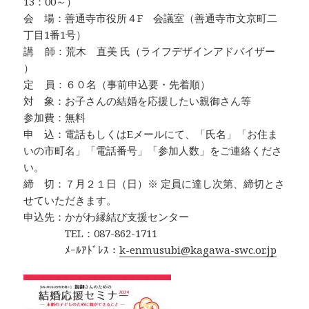
13：00～）
会 場：善通寺市役所４F 会議室（善通寺市文京町二
丁目1番1号）
講 師：荒木 直美 氏（ライフデザインアドバイザー
）
定 員：６０名（事前申込要・先着順）
対 象：お子さんの結婚を応援したい親御さん等
参加費：無料
申 込：電話もしくはEメールにて、「氏名」「お住ま
いの市町名」「電話番号」「参加人数」をご連絡くださ
い。
締 切：７月２１日（日）※ 定員に達し次第、締切とさ
せていただきます。
申込先：かがわ縁結び支援センター
TEL：087-862-1711
ﾒｰﾙｱﾄﾞﾚｽ：
k-enmusubi@kagawa-swc.or.jp