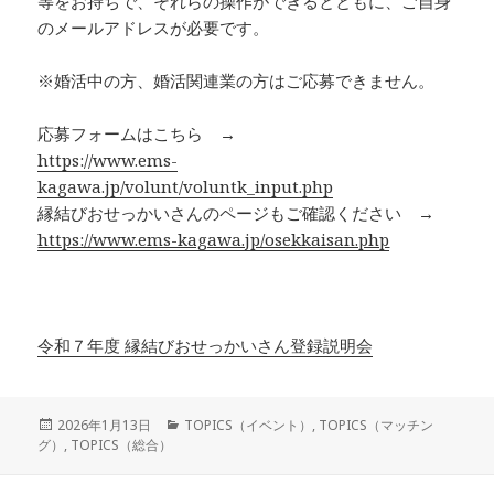
等をお持ちで、それらの操作ができるとともに、ご自身
のメールアドレスが必要です。
※婚活中の方、婚活関連業の方はご応募できません。
応募フォームはこちら →
https://www.ems-
kagawa.jp/volunt/voluntk_input.php
縁結びおせっかいさんのページもご確認ください →
https://www.ems-kagawa.jp/osekkaisan.php
令和７年度 縁結びおせっかいさん登録説明会
投
カ
2026年1月13日
TOPICS（イベント）
,
TOPICS（マッチン
稿
テ
グ）
,
TOPICS（総合）
日:
ゴ
リ