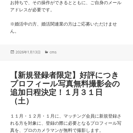
お持ちで、その操作ができるとともに、ご自身のメール
アドレスが必要です。
※婚活中の方、婚活関連業の方はご応募いただけませ
ん。
投
カ
2026年1月13日
cms
稿
テ
日:
ゴ
リ
【新規登録者限定】好評につき
ー
プロフィール写真無料撮影会の
追加日程決定！１月３１日
（土）
１１月・１２月・１月に、マッチング会員に新規登録さ
れる方を対象に、登録の際に必要となるプロフィール写
真を、プロのカメラマンが無料で撮影します。