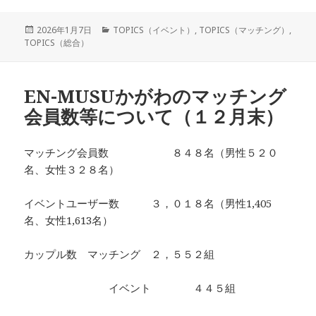
投
カ
2026年1月7日
TOPICS（イベント）
,
TOPICS（マッチング）
,
稿
テ
TOPICS（総合）
日:
ゴ
リ
ー
EN-MUSUかがわのマッチング
会員数等について（１２月末）
マッチング会員数 ８４８名（男性５２０
名、女性３２８名）
イベントユーザー数 ３，０１８名（男性1,405
名、女性1,613名）
カップル数 マッチング ２，５５２組
イベント ４４５組