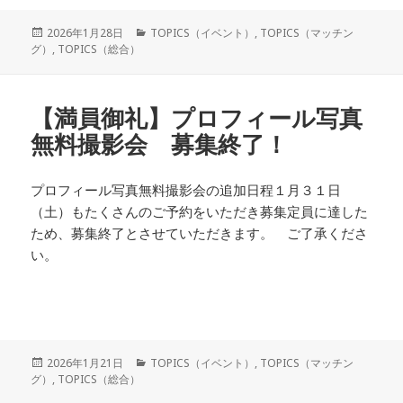
投
カ
2026年1月28日
TOPICS（イベント）
,
TOPICS（マッチン
稿
テ
グ）
,
TOPICS（総合）
日:
ゴ
リ
ー
【満員御礼】プロフィール写真
無料撮影会 募集終了！
プロフィール写真無料撮影会の追加日程１月３１日
（土）もたくさんのご予約をいただき募集定員に達した
ため、募集終了とさせていただきます。 ご了承くださ
い。
投
カ
2026年1月21日
TOPICS（イベント）
,
TOPICS（マッチン
稿
テ
グ）
,
TOPICS（総合）
日:
ゴ