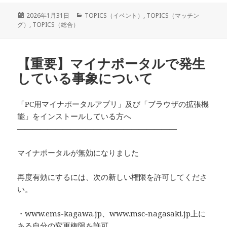
投
カ
2026年1月31日
TOPICS（イベント）
,
TOPICS（マッチン
稿
テ
グ）
,
TOPICS（総合）
日:
ゴ
リ
ー
【重要】マイナポータルで発生
している事象について
「PC用マイナポータルアプリ」及び「ブラウザの拡張機
能」をインストールしている方へ
—————————————————————
マイナポータルが無効になりました
再度有効にするには、次の新しい権限を許可してくださ
い。
・www.ems-kagawa.jp、www.msc-nagasaki.jp上に
ある自分の変更権限を許可