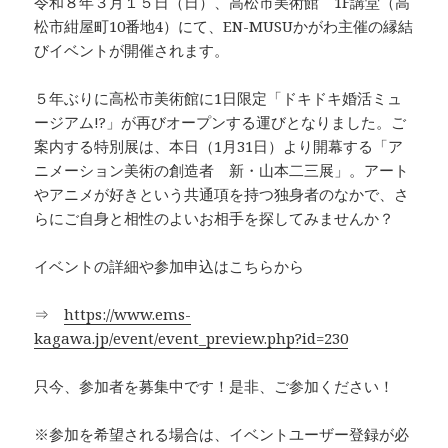
令和８年３月１５日（日）、高松市美術館 1F講堂（高
松市紺屋町10番地4）にて、EN-MUSUかがわ主催の縁結
びイベントが開催されます。
５年ぶりに高松市美術館に1日限定「ドキドキ婚活ミュ
ージアム!?」が再びオープンする運びとなりました。ご
案内する特別展は、本日（1月31日）より開幕する「ア
ニメーション美術の創造者 新・山本二三展」。アート
やアニメが好きという共通項を持つ独身者のなかで、さ
らにご自身と相性のよいお相手を探してみませんか？
イベントの詳細や参加申込はこちらから
⇒
https://www.ems-
kagawa.jp/event/event_preview.php?id=230
只今、参加者を募集中です！是非、ご参加ください！
※参加を希望される場合は、イベントユーザー登録が必