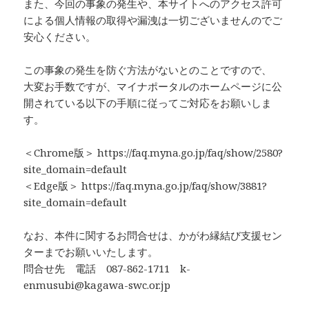
また、今回の事象の発生や、本サイトへのアクセス許可
による個人情報の取得や漏洩は一切ございませんのでご
安心ください。
この事象の発生を防ぐ方法がないとのことですので、
大変お手数ですが、マイナポータルのホームページに公
開されている以下の手順に従ってご対応をお願いしま
す。
＜Chrome版＞ https://faq.myna.go.jp/faq/show/2580?
site_domain=default
＜Edge版＞ https://faq.myna.go.jp/faq/show/3881?
site_domain=default
なお、本件に関するお問合せは、かがわ縁結び支援セン
ターまでお願いいたします。
問合せ先 電話 087-862-1711 k-
enmusubi@kagawa-swc.or.jp