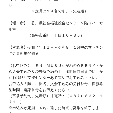
０
※定員は１４名です。（先着順）
【場 所】 香川県社会福祉総合センター２階リハーサ
ル室
（高松市番町一丁目１０－３５）
【対象者】令和７年１１月～令和８年１月中のマッチン
グ会員新規登録者
【お申込み】 ＥＮ－ＭＵＳＵかがわのＷＥＢサイトか
ら入会申込み及び来所予約の上、撮影日前日までに、か
がわ縁結び支援センターあて電話でお申込み下さい。
お申込みの際に、氏名、入会申込みの受付番号、撮影希
望時間、電話番号をお伝えください。
（事前予約制、先着順）【電話：（０８７）８６２－１
７１１】
※申込みが定員１４名に達した時点で募集を終了しま