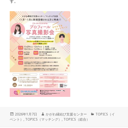
す。
投
作
カ
2026年1月7日
かがわ縁結び支援センター
TOPICS（イ
稿
成
テ
ベント）
,
TOPICS（マッチング）
,
TOPICS（総合）
日:
者
ゴ