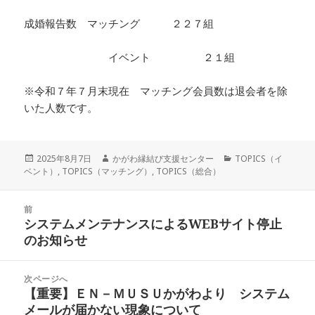
成婚報告数 マッチング ２２７組
イベント ２１組
※令和７年７月末現在 マッチング会員数は退会者を除
いた人数です。
投
作
カ
2025年8月7日
かがわ縁結び支援センター
TOPICS（イ
稿
成
テ
ベント）
,
TOPICS（マッチング）
,
TOPICS（総合）
日:
者
ゴ
リ
投
ー
前
稿
システムメンテナンスによるWEBサイト停止
前
ナ
のお知らせ
の
ビ
投
ゲ
稿:
次ページへ
ー
【重要】ＥＮ－ＭＵＳＵかがわより システム
次
シ
メールが届かない現象について
の