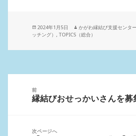
投
作
2024年1月5日
かがわ縁結び支援センタ
稿
成
ッチング）
,
TOPICS（総合）
日:
者
投
稿
前
縁結びおせっかいさんを募
ナ
前
ビ
の
ゲ
投
ー
稿:
次ページへ
シ