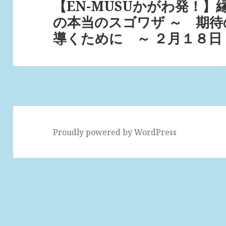
【EN-MUSUかがわ発！
次
ョ
の本当のスゴワザ ～ 期
の
ン
導くために ～ ２月１８日
投
稿:
Proudly powered by WordPress