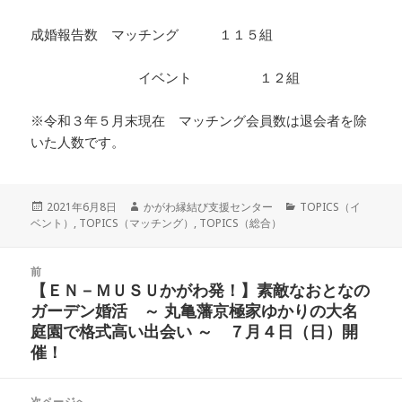
成婚報告数 マッチング １１５組
イベント １２組
※令和３年５月末現在 マッチング会員数は退会者を除
いた人数です。
投
作
カ
2021年6月8日
かがわ縁結び支援センター
TOPICS（イ
稿
成
テ
ベント）
,
TOPICS（マッチング）
,
TOPICS（総合）
日:
者
ゴ
リ
投
ー
前
稿
【ＥＮ－ＭＵＳＵかがわ発！】素敵なおとなの
前
ナ
ガーデン婚活 ～ 丸亀藩京極家ゆかりの大名
の
ビ
庭園で格式高い出会い ～ ７月４日（日）開
投
ゲ
催！
稿:
ー
シ
次ページへ