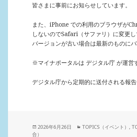
皆さまに事前にお知らせしています。
また、iPhone での利用のブラウザがC
しないのでSafari（サファリ）に変
バージョンが古い場合は最新のものにバ
※マイナポータルは デジタル庁 が運営
デジタル庁から定期的に送付される報告
投
カ
2026年6月26日
TOPICS（イベント）
,
T
稿
テ
合）