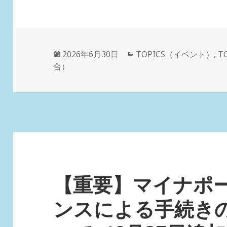
投
カ
2026年6月30日
TOPICS（イベント）
,
T
稿
テ
合）
日:
ゴ
リ
ー
【重要】マイナポー
ンスによる手続き