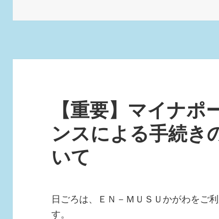
日:
ゴ
リ
ー
【重要】マイナポー
ンスによる手続き
いて
日ごろは、ＥＮ－ＭＵＳＵかがわをご利
す。