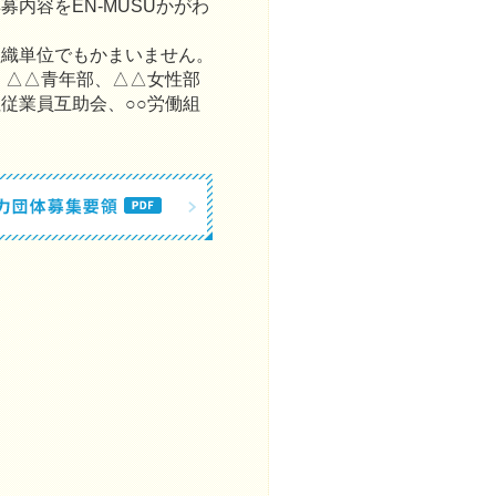
内容をEN-MUSUかがわ
組織単位でもかまいません。
、△△青年部、△△女性部
社従業員互助会、○○労働組