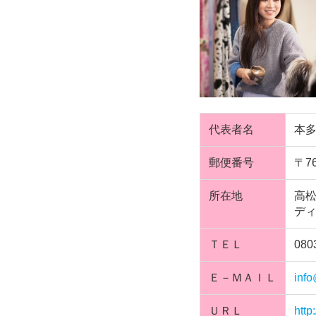
代表者名
本多
郵便番号
〒76
所在地
高松
ディ
ＴＥＬ
080
Ｅ－ＭＡＩＬ
inf
ＵＲＬ
http