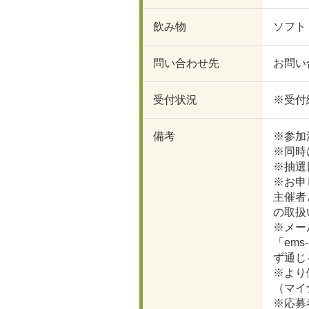
飲み物
ソフト
問い合わせ先
お問い
受付状況
※受付終
備考
※参加
※同時
※抽選
※お申
主催者
の取扱
※メー
「em
ず通じ
※より
（マイ
※応募