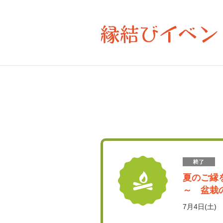
夏のご縁を
～ 盆栽
7月4日(土)