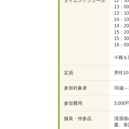
タイムスケジュール
12：3
13：
13：
14：
14：
15：
15：
16：
※靴を
定員
男性1
参加対象者
30歳
参加費用
3,00
服装・持参品
清潔感
書、筆