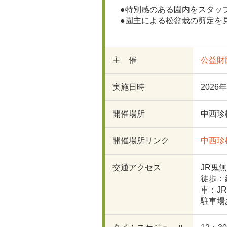
●特別感のある園内をスタ
●園主による松盆栽の剪定
主 催
公益財
実施日時
2026
開催場所
中西珍
開催場所リンク
中西珍
交通アクセス
JR鬼
徒歩：
車：J
駐車場