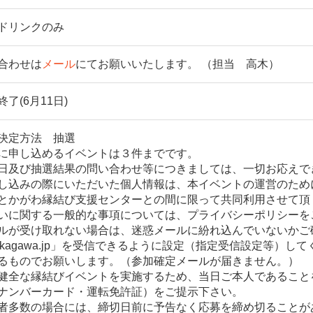
ドリンクのみ
合わせは
メール
にてお願いいたします。 （担当 高木）
了(6月11日)
決定方法 抽選
に申し込めるイベントは３件までです。
日及び抽選結果の問い合わせ等につきましては、一切お応えで
し込みの際にいただいた個人情報は、本イベントの運営のため
とかがわ縁結び支援センターとの間に限って共同利用させて頂
いに関する一般的な事項については、プライバシーポリシーを
ルが受け取れない場合は、迷惑メールに紛れ込んでいないかご
s-kagawa.jp」を受信できるように設定（指定受信設定等）
るものでお願いします。（参加確定メールが届きません。）
健全な縁結びイベントを実施するため、当日ご本人であること
ナンバーカード・運転免許証）をご提示下さい。
者多数の場合には、締切日前に予告なく応募を締め切ることが